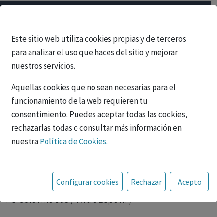
Este sitio web utiliza cookies propias y de terceros
para analizar el uso que haces del sitio y mejorar
nuestros servicios.
Aquellas cookies que no sean necesarias para el
funcionamiento de la web requieren tu
consentimiento. Puedes aceptar todas las cookies,
rechazarlas todas o consultar más información en
nuestra
Política de Cookies.
PUBLICIDAD
Toda la información incluida en la Página Web está
referida a productos del mercado español y, por
Inicio
|
Psicofármacos
| Nitrazepam |
Configurar cookies
Rechazar
Acepto
tanto, dirigida a profesionales sanitarios legalmente
Psicofármacos / Nitrazepam /
facultados para prescribir o dispensar medicamentos