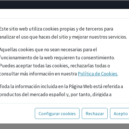
Psicología
Neurociencia
Bienestar
Congreso
Cursos
Este sitio web utiliza cookies propias y de terceros para
analizar el uso que haces del sitio y mejorar nuestros servicios.
Aquellas cookies que no sean necesarias para el
funcionamiento de la web requieren tu consentimiento.
Puedes aceptar todas las cookies, rechazarlas todas o
consultar más información en nuestra
Política de Cookies.
Toda la información incluida en la Página Web está referida a
productos del mercado español y, por tanto, dirigida a
profesionales sanitarios legalmente facultados para
prescribir o dispensar medicamentos con ejercicio
PUBLICIDAD
Configurar cookies
Rechazar
Acepto
profesional. La información técnica de los fármacos se facilita
a título meramente informativo, siendo responsabilidad de