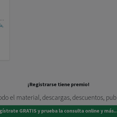
ia Antonia González Fe, Maria del Mar Marques Pastor
ía,
¡Registrarse tiene premio!
odo el material, descargas, descuentos, pub
ístrate GRATIS y prueba la consulta online y más..