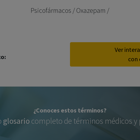
los profesionales facultados prescribir medicamentos y
Psicofármacos / Oxazepam /
decidir, en cada caso concreto, el tratamiento más adecuado
a las necesidades del paciente.
Ver inter
co:
con 
¿Conoces estos términos?
o
glosario
completo de términos médicos y p