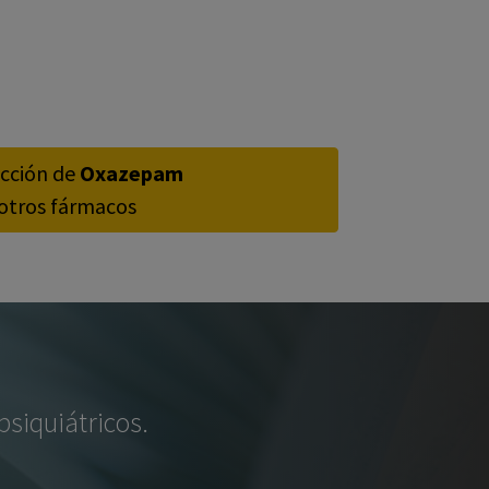
acción de
Oxazepam
otros fármacos
siquiátricos.