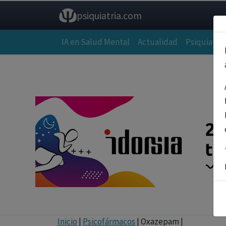
psiquiatria.com
IA en Salud Mental
Actualidad
Psiquiatría
Inicio
|
Psicofármacos
| Oxazepam |