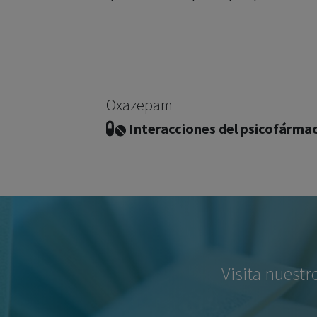
Oxazepam
Interacciones del psicofárma
Visita nuestr