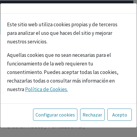
Este sitio web utiliza cookies propias y de terceros
para analizar el uso que haces del sitio y mejorar
nuestros servicios.
Aquellas cookies que no sean necesarias para el
funcionamiento de la web requieren tu
consentimiento. Puedes aceptar todas las cookies,
rechazarlas todas o consultar más información en
nuestra
Política de Cookies.
PUBLICIDAD
Toda la información incluida en la Página Web está
referida a productos del mercado español y, por
Inicio
|
Psicofármacos
| Pentazocina |
Configurar cookies
Rechazar
Acepto
tanto, dirigida a profesionales sanitarios legalmente
Psicofármacos / Pentazocina /
facultados para prescribir o dispensar medicamentos