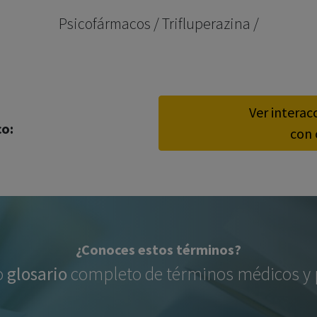
los profesionales facultados prescribir medicamentos y
Psicofármacos / Trifluperazina /
decidir, en cada caso concreto, el tratamiento más adecuado
a las necesidades del paciente.
Ver interac
co:
con 
¿Conoces estos términos?
o
glosario
completo de términos médicos y p