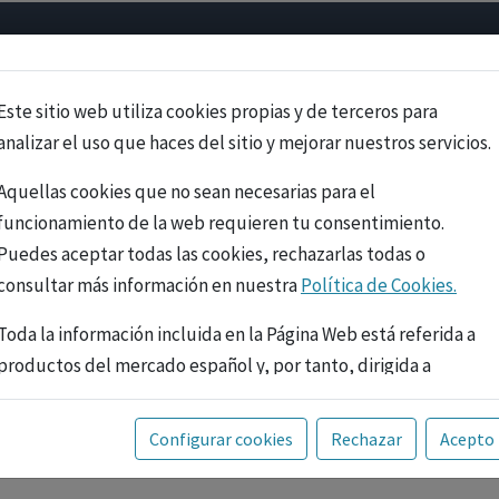
Psicología
Neurociencia
Bienestar
Congreso
Cursos
Este sitio web utiliza cookies propias y de terceros para
analizar el uso que haces del sitio y mejorar nuestros servicios.
Aquellas cookies que no sean necesarias para el
funcionamiento de la web requieren tu consentimiento.
Puedes aceptar todas las cookies, rechazarlas todas o
consultar más información en nuestra
Política de Cookies.
Toda la información incluida en la Página Web está referida a
productos del mercado español y, por tanto, dirigida a
profesionales sanitarios legalmente facultados para
prescribir o dispensar medicamentos con ejercicio
PUBLICIDAD
Configurar cookies
Rechazar
Acepto
profesional. La información técnica de los fármacos se facilita
a título meramente informativo, siendo responsabilidad de