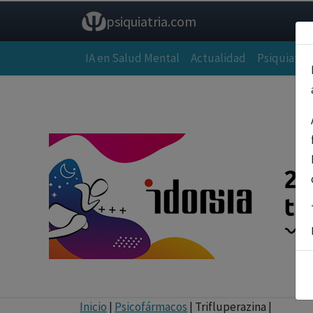
psiquiatria.com
IA en Salud Mental
Actualidad
Psiquiatría
Inicio
|
Psicofármacos
| Trifluperazina |