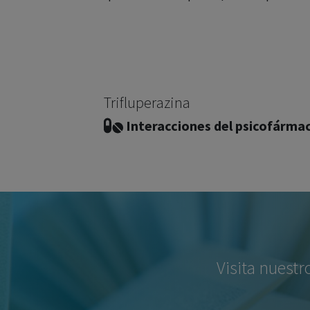
Trifluperazina
Interacciones del psicofárma
Visita nuestr