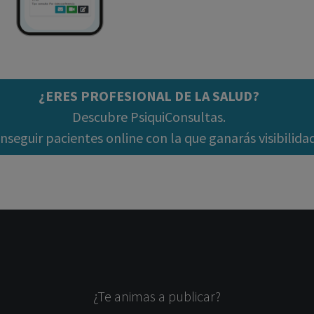
¿ERES PROFESIONAL DE LA SALUD?
Descubre PsiquiConsultas.
seguir pacientes online con la que ganarás visibilida
¿Te animas a publicar?