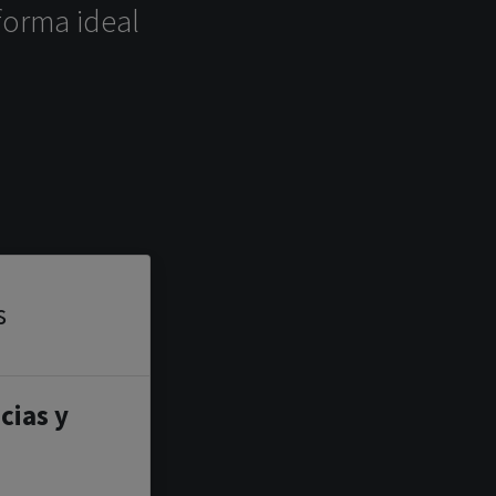
forma ideal
s
cias y