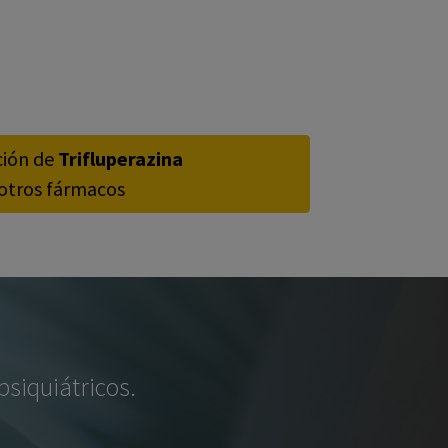
ción de
Trifluperazina
otros fármacos
siquiátricos.