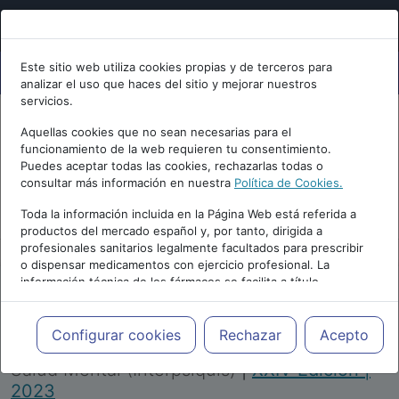
Este sitio web utiliza cookies propias y de terceros para
analizar el uso que haces del sitio y mejorar nuestros
servicios.
Aquellas cookies que no sean necesarias para el
funcionamiento de la web requieren tu consentimiento.
Puedes aceptar todas las cookies, rechazarlas todas o
consultar más información en nuestra
Política de Cookies.
PUBLICIDAD
Toda la información incluida en la Página Web está referida a
productos del mercado español y, por tanto, dirigida a
profesionales sanitarios legalmente facultados para prescribir
o dispensar medicamentos con ejercicio profesional. La
información técnica de los fármacos se facilita a título
meramente informativo, siendo responsabilidad de los
profesionales facultados prescribir medicamentos y decidir, en
Repositorio de Artículos
|
Congreso Virtual
cada caso concreto, el tratamiento más adecuado a las
Configurar cookies
Rechazar
Acepto
Internacional de Psiquiatría, Psicología y
necesidades del paciente.
Salud Mental (Interpsiquis)
|
XXIV Edición |
2023