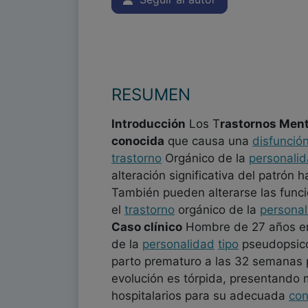
RESUMEN
Introducción
Los T
rastornos Ment
conocida
que causa una
disfunció
trastorno
Orgánico de la
personali
alteración significativa del patrón
También pueden alterarse las funci
el
trastorno
orgánico de la
personal
Caso clínico
Hombre de 27 años en
de la
personalidad
tipo
pseudopsic
parto prematuro a las 32 semanas p
evolución es tórpida, presentando m
hospitalarios para su adecuada
con