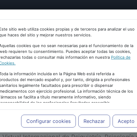
tría
Psicología
Neurociencia
Bienestar
Congreso
Este sitio web utiliza cookies propias y de terceros para analizar el uso
que haces del sitio y mejorar nuestros servicios.
Aquellas cookies que no sean necesarias para el funcionamiento de la
web requieren tu consentimiento. Puedes aceptar todas las cookies,
rechazarlas todas o consultar más información en nuestra
Política de
Cookies.
Toda la información incluida en la Página Web está referida a
productos del mercado español y, por tanto, dirigida a profesionales
sanitarios legalmente facultados para prescribir o dispensar
medicamentos con ejercicio profesional. La información técnica de los
PUBLICIDAD
fármacos se facilita a título meramente informativo, siendo
responsabilidad de los profesionales facultados prescribir
medicamentos y decidir, en cada caso concreto, el tratamiento más
adecuado a las necesidades del paciente.
Configurar cookies
Rechazar
Acepto