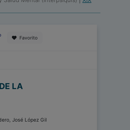
 y Salud Mental (Interpsiquis)
|
XIX
0
Favorito
DE LA
ero, José López Gil