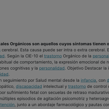
ales Orgánicos son aquellos cuyos síntomas tienen 
n
cerebral. Esta causa puede ser intra o extra cerebral. 
dad
. Según la CIE-10 el
trastorno
Orgánico de la
persona
 habitual de comportamiento, la expresión emocional de 
ones cognitivas y la
personalidad
. Objetivo Destacar la
idad
.
 seguimiento por Salud mental desde la
infancia
, con
d
opático,
discapacidad
intelectual y
trastorno
de control 
or sufrimiento fetal con secuelas de retraso madurativ
últiples episodios de agitación psicomotriz y heteroag
tención
, junto a un abordaje farmacológico y pautas c