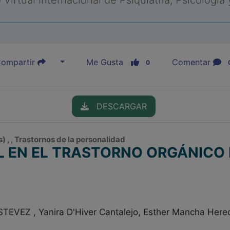
Virtual Internacional de Psiquiatría, Psicología
ompartir
Me Gusta
Comentar
0
DESCARGAR
 , , Trastornos de la personalidad
L EN EL TRASTORNO ORGÁNICO 
VEZ , Yanira D'Hiver Cantalejo, Esther Mancha Hered