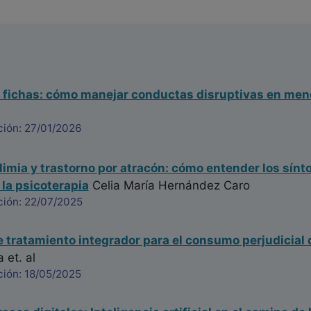
 fichas: cómo manejar conductas disruptivas en men
ción: 27/01/2026
limia y trastorno por atracón: cómo entender los sín
 la psicoterapia
Celia María Hernández Caro
ción: 22/07/2025
 tratamiento integrador para el consumo perjudicial 
a
et. al
ción: 18/05/2025