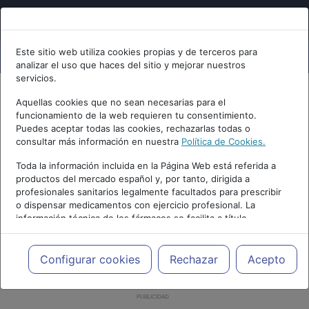
Este sitio web utiliza cookies propias y de terceros para
analizar el uso que haces del sitio y mejorar nuestros
servicios.
Aquellas cookies que no sean necesarias para el
funcionamiento de la web requieren tu consentimiento.
Puedes aceptar todas las cookies, rechazarlas todas o
consultar más información en nuestra
Política de Cookies.
Toda la información incluida en la Página Web está referida a
productos del mercado español y, por tanto, dirigida a
profesionales sanitarios legalmente facultados para prescribir
o dispensar medicamentos con ejercicio profesional. La
información técnica de los fármacos se facilita a título
meramente informativo, siendo responsabilidad de los
profesionales facultados prescribir medicamentos y decidir, en
cada caso concreto, el tratamiento más adecuado a las
Configurar cookies
Rechazar
Acepto
necesidades del paciente.
PUBLICIDAD