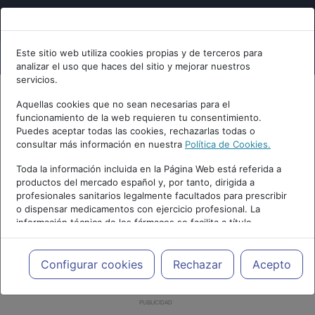
Este sitio web utiliza cookies propias y de terceros para
analizar el uso que haces del sitio y mejorar nuestros
servicios.
Aquellas cookies que no sean necesarias para el
funcionamiento de la web requieren tu consentimiento.
Puedes aceptar todas las cookies, rechazarlas todas o
consultar más información en nuestra
Política de Cookies.
Toda la información incluida en la Página Web está referida a
productos del mercado español y, por tanto, dirigida a
profesionales sanitarios legalmente facultados para prescribir
o dispensar medicamentos con ejercicio profesional. La
información técnica de los fármacos se facilita a título
meramente informativo, siendo responsabilidad de los
profesionales facultados prescribir medicamentos y decidir, en
cada caso concreto, el tratamiento más adecuado a las
Configurar cookies
Rechazar
Acepto
necesidades del paciente.
PUBLICIDAD