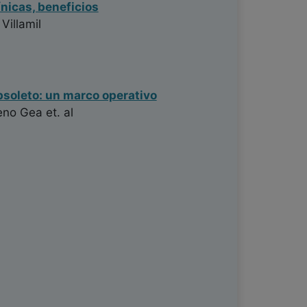
nicas, beneficios
Villamil
obsoleto: un marco operativo
eno Gea
et. al