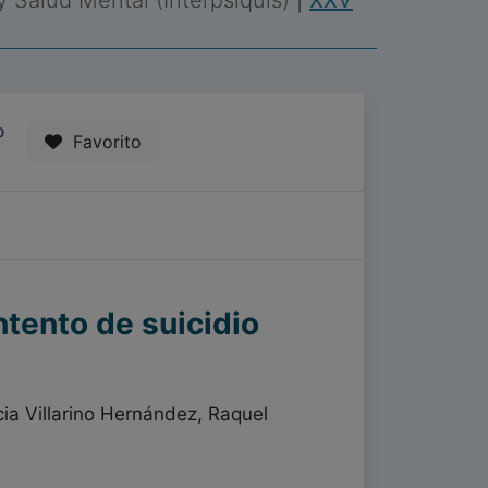
 y Salud Mental (Interpsiquis)
|
XXV
0
Favorito
tento de suicidio
ia Villarino Hernández, Raquel