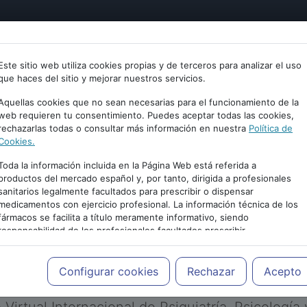
tría
Psicología
Neurociencia
Bienestar
Congreso
Este sitio web utiliza cookies propias y de terceros para analizar el uso
que haces del sitio y mejorar nuestros servicios.
Aquellas cookies que no sean necesarias para el funcionamiento de la
web requieren tu consentimiento. Puedes aceptar todas las cookies,
rechazarlas todas o consultar más información en nuestra
Política de
Cookies.
Toda la información incluida en la Página Web está referida a
productos del mercado español y, por tanto, dirigida a profesionales
sanitarios legalmente facultados para prescribir o dispensar
medicamentos con ejercicio profesional. La información técnica de los
PUBLICIDAD
fármacos se facilita a título meramente informativo, siendo
responsabilidad de los profesionales facultados prescribir
medicamentos y decidir, en cada caso concreto, el tratamiento más
adecuado a las necesidades del paciente.
Configurar cookies
Rechazar
Acepto