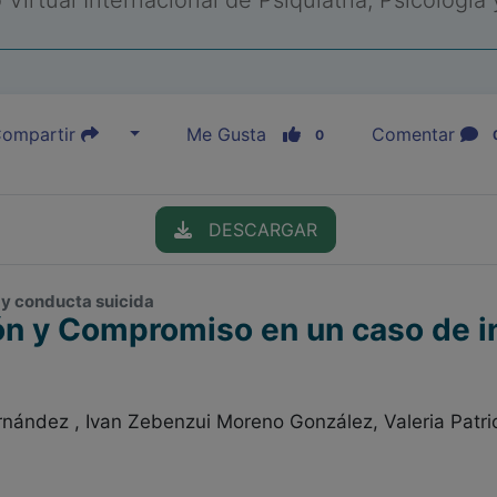
Virtual Internacional de Psiquiatría, Psicología
ompartir
Me Gusta
Comentar
0
DESCARGAR
o y conducta suicida
n y Compromiso en un caso de in
nández , Ivan Zebenzui Moreno González, Valeria Patric