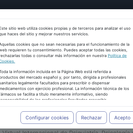
tría
Psicología
Neurociencia
Bienestar
Congreso
Este sitio web utiliza cookies propias y de terceros para analizar el uso
que haces del sitio y mejorar nuestros servicios.
Aquellas cookies que no sean necesarias para el funcionamiento de la
web requieren tu consentimiento. Puedes aceptar todas las cookies,
rechazarlas todas o consultar más información en nuestra
Política de
Cookies.
Toda la información incluida en la Página Web está referida a
productos del mercado español y, por tanto, dirigida a profesionales
sanitarios legalmente facultados para prescribir o dispensar
medicamentos con ejercicio profesional. La información técnica de los
PUBLICIDAD
fármacos se facilita a título meramente informativo, siendo
responsabilidad de los profesionales facultados prescribir
medicamentos y decidir, en cada caso concreto, el tratamiento más
adecuado a las necesidades del paciente.
Configurar cookies
Rechazar
Acepto