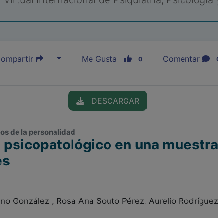
Virtual Internacional de Psiquiatría, Psicología
ompartir
Me Gusta
Comentar
0
DESCARGAR
rnos de la personalidad
e psicopatológico en una muestr
es
no González , Rosa Ana Souto Pérez, Aurelio Rodríguez