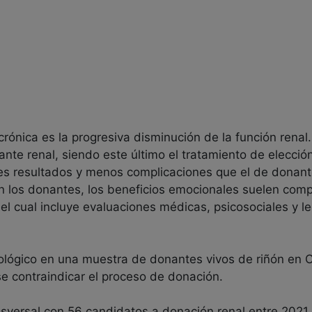
rónica es la progresiva disminución de la función renal
lante renal, siendo este último el tratamiento de elecció
es resultados y menos complicaciones que el de donante
en los donantes, los beneficios emocionales suelen comp
l cual incluye evaluaciones médicas, psicosociales y l
tológico en una muestra de donantes vivos de riñón en C
e contraindicar el proceso de donación.
sversal con 56 candidatos a donación renal entre 2021 y