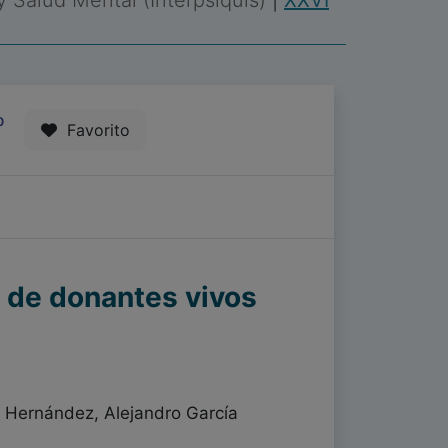
 y Salud Mental (Interpsiquis)
|
XXVI
0
Favorito
a de donantes vivos
 Hernández, Alejandro García