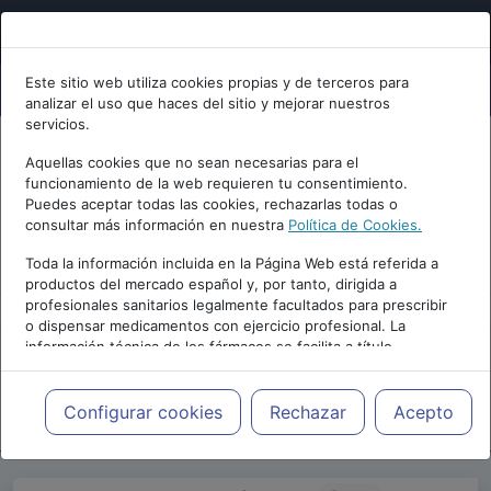
Este sitio web utiliza cookies propias y de terceros para
analizar el uso que haces del sitio y mejorar nuestros
servicios.
Aquellas cookies que no sean necesarias para el
funcionamiento de la web requieren tu consentimiento.
Puedes aceptar todas las cookies, rechazarlas todas o
consultar más información en nuestra
Política de Cookies.
PUBLICIDAD
Toda la información incluida en la Página Web está referida a
productos del mercado español y, por tanto, dirigida a
profesionales sanitarios legalmente facultados para prescribir
o dispensar medicamentos con ejercicio profesional. La
información técnica de los fármacos se facilita a título
meramente informativo, siendo responsabilidad de los
profesionales facultados prescribir medicamentos y decidir, en
Repositorio de Artículos
|
Blogs
|
Blog de
cada caso concreto, el tratamiento más adecuado a las
Configurar cookies
Rechazar
Acepto
psiquiatria.com
|
necesidades del paciente.