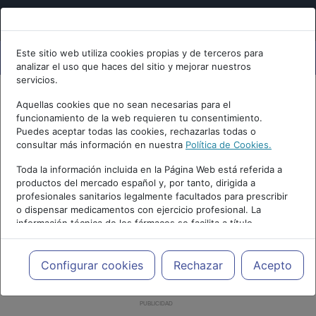
Este sitio web utiliza cookies propias y de terceros para
analizar el uso que haces del sitio y mejorar nuestros
servicios.
Aquellas cookies que no sean necesarias para el
funcionamiento de la web requieren tu consentimiento.
Puedes aceptar todas las cookies, rechazarlas todas o
consultar más información en nuestra
Política de Cookies.
Toda la información incluida en la Página Web está referida a
productos del mercado español y, por tanto, dirigida a
profesionales sanitarios legalmente facultados para prescribir
o dispensar medicamentos con ejercicio profesional. La
información técnica de los fármacos se facilita a título
meramente informativo, siendo responsabilidad de los
profesionales facultados prescribir medicamentos y decidir, en
cada caso concreto, el tratamiento más adecuado a las
Configurar cookies
Rechazar
Acepto
necesidades del paciente.
PUBLICIDAD