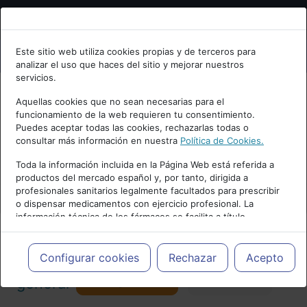
Bienvenid@ a psiquiatria.com
Este sitio web utiliza cookies propias y de terceros para
analizar el uso que haces del sitio y mejorar nuestros
Escribe tu Email
servicios.
Aquellas cookies que no sean necesarias para el
funcionamiento de la web requieren tu consentimiento.
Accede o regístrate con tu email.
Puedes aceptar todas las cookies, rechazarlas todas o
consultar más información en nuestra
Política de Cookies.
PUBLICIDAD
Toda la información incluida en la Página Web está referida a
productos del mercado español y, por tanto, dirigida a
Cancelar
profesionales sanitarios legalmente facultados para prescribir
o dispensar medicamentos con ejercicio profesional. La
información técnica de los fármacos se facilita a título
meramente informativo, siendo responsabilidad de los
profesionales facultados prescribir medicamentos y decidir, en
Actualidad y Artículos
|
Psicología
cada caso concreto, el tratamiento más adecuado a las
Configurar cookies
Rechazar
Acepto
necesidades del paciente.
Seguir
general
Favorito
130