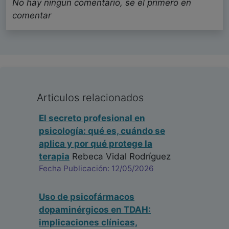
No hay ningun comentario, se el primero en
comentar
Articulos relacionados
El secreto profesional en
psicología: qué es, cuándo se
aplica y por qué protege la
terapia
Rebeca Vidal Rodríguez
Fecha Publicación: 12/05/2026
Uso de psicofármacos
dopaminérgicos en TDAH:
implicaciones clínicas,