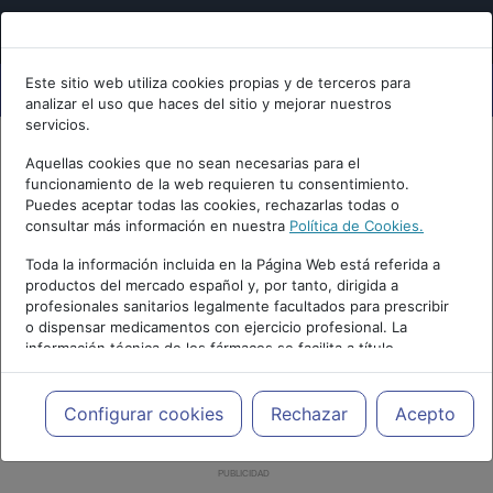
Este sitio web utiliza cookies propias y de terceros para
analizar el uso que haces del sitio y mejorar nuestros
servicios.
Aquellas cookies que no sean necesarias para el
funcionamiento de la web requieren tu consentimiento.
Puedes aceptar todas las cookies, rechazarlas todas o
consultar más información en nuestra
Política de Cookies.
Toda la información incluida en la Página Web está referida a
productos del mercado español y, por tanto, dirigida a
profesionales sanitarios legalmente facultados para prescribir
o dispensar medicamentos con ejercicio profesional. La
información técnica de los fármacos se facilita a título
meramente informativo, siendo responsabilidad de los
profesionales facultados prescribir medicamentos y decidir, en
cada caso concreto, el tratamiento más adecuado a las
Configurar cookies
Rechazar
Acepto
necesidades del paciente.
PUBLICIDAD