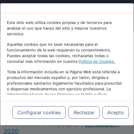
Este sitio web utiliza cookies propias y de terceros para
analizar el uso que haces del sitio y mejorar nuestros
servicios.
Aquellas cookies que no sean necesarias para el
funcionamiento de la web requieren tu consentimiento.
Puedes aceptar todas las cookies, rechazarlas todas o
consultar más información en nuestra
Política de Cookies.
PUBLICIDAD
Toda la información incluida en la Página Web está referida a
productos del mercado español y, por tanto, dirigida a
profesionales sanitarios legalmente facultados para prescribir
o dispensar medicamentos con ejercicio profesional. La
información técnica de los fármacos se facilita a título
meramente informativo, siendo responsabilidad de los
profesionales facultados prescribir medicamentos y decidir, en
Repositorio de Artículos
|
Congreso Virtual
cada caso concreto, el tratamiento más adecuado a las
Configurar cookies
Rechazar
Acepto
Internacional de Psiquiatría, Psicología y
necesidades del paciente.
Salud Mental (Interpsiquis)
|
XXI Edición |
2020