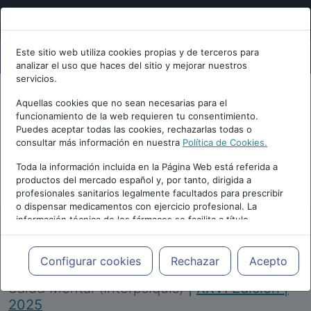
Este sitio web utiliza cookies propias y de terceros para
analizar el uso que haces del sitio y mejorar nuestros
servicios.
Aquellas cookies que no sean necesarias para el
funcionamiento de la web requieren tu consentimiento.
Puedes aceptar todas las cookies, rechazarlas todas o
consultar más información en nuestra
Política de Cookies.
PUBLICIDAD
Toda la información incluida en la Página Web está referida a
productos del mercado español y, por tanto, dirigida a
profesionales sanitarios legalmente facultados para prescribir
o dispensar medicamentos con ejercicio profesional. La
información técnica de los fármacos se facilita a título
meramente informativo, siendo responsabilidad de los
profesionales facultados prescribir medicamentos y decidir, en
Repositorio de Artículos
|
Congreso Virtual
cada caso concreto, el tratamiento más adecuado a las
Configurar cookies
Rechazar
Acepto
Internacional de Psiquiatría, Psicología y
necesidades del paciente.
Salud Mental (Interpsiquis)
|
XXVI Edición |
2025