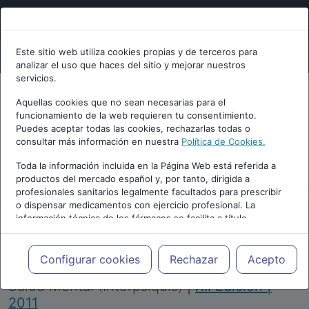
Este sitio web utiliza cookies propias y de terceros para
analizar el uso que haces del sitio y mejorar nuestros
servicios.
Aquellas cookies que no sean necesarias para el
funcionamiento de la web requieren tu consentimiento.
Puedes aceptar todas las cookies, rechazarlas todas o
consultar más información en nuestra
Política de Cookies.
PUBLICIDAD
Toda la información incluida en la Página Web está referida a
productos del mercado español y, por tanto, dirigida a
profesionales sanitarios legalmente facultados para prescribir
o dispensar medicamentos con ejercicio profesional. La
información técnica de los fármacos se facilita a título
meramente informativo, siendo responsabilidad de los
profesionales facultados prescribir medicamentos y decidir, en
Repositorio de Artículos
|
Congreso Virtual
cada caso concreto, el tratamiento más adecuado a las
Configurar cookies
Rechazar
Acepto
Internacional de Psiquiatría, Psicología y
necesidades del paciente.
Salud Mental (Interpsiquis)
|
XII Edición |
2011