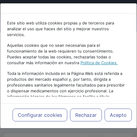
Este sitio web utiliza cookies propias y de terceros para
analizar el uso que haces del sitio y mejorar nuestros
servicios.
Aquellas cookies que no sean necesarias para el
funcionamiento de la web requieren tu consentimiento.
Puedes aceptar todas las cookies, rechazarlas todas o
consultar más información en nuestra
Política de Cookies.
PUBLICIDAD
Toda la información incluida en la Página Web está referida a
productos del mercado español y, por tanto, dirigida a
profesionales sanitarios legalmente facultados para prescribir
o dispensar medicamentos con ejercicio profesional. La
información técnica de los fármacos se facilita a título
meramente informativo, siendo responsabilidad de los
profesionales facultados prescribir medicamentos y decidir, en
Repositorio de Artículos
|
Psicologia.com
|
cada caso concreto, el tratamiento más adecuado a las
Configurar cookies
Rechazar
Acepto
27 Edición | 2023
necesidades del paciente.