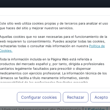
tría
Psicología
Neurociencia
Bienestar
Congreso
Este sitio web utiliza cookies propias y de terceros para analizar el uso
que haces del sitio y mejorar nuestros servicios.
Aquellas cookies que no sean necesarias para el funcionamiento de la
web requieren tu consentimiento. Puedes aceptar todas las cookies,
rechazarlas todas o consultar más información en nuestra
Política de
Cookies.
Toda la información incluida en la Página Web está referida a
productos del mercado español y, por tanto, dirigida a profesionales
sanitarios legalmente facultados para prescribir o dispensar
medicamentos con ejercicio profesional. La información técnica de los
PUBLICIDAD
fármacos se facilita a título meramente informativo, siendo
responsabilidad de los profesionales facultados prescribir
medicamentos y decidir, en cada caso concreto, el tratamiento más
adecuado a las necesidades del paciente.
Configurar cookies
Rechazar
Acepto