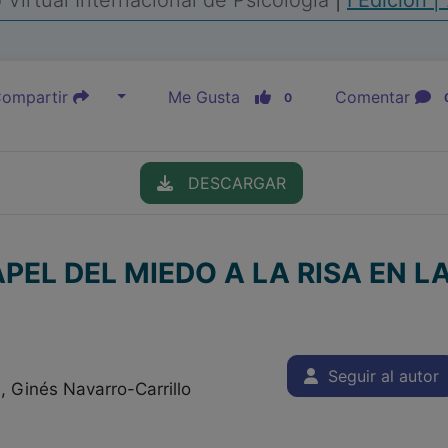
Virtual Internacional de Psicología
|
I Edición |
ompartir
Me Gusta
Comentar
0
DESCARGAR
APEL DEL MIEDO A LA RISA EN 
Seguir al autor
, Ginés Navarro-Carrillo