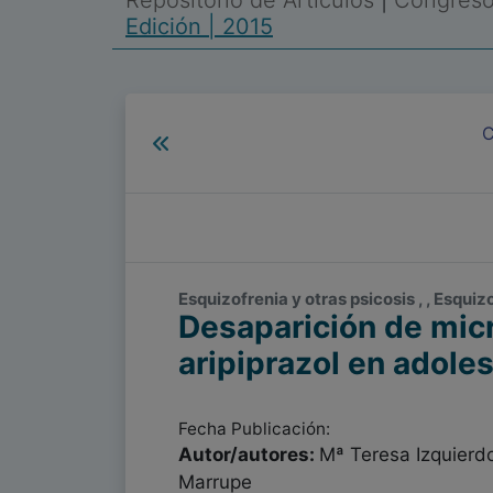
Repositorio de Artículos
|
Congreso 
Edición | 2015
C
Esquizofrenia y otras psicosis , , Esquiz
Desaparición de micr
aripiprazol en adole
Fecha Publicación:
Autor/autores:
Mª Teresa Izquierdo
Marrupe