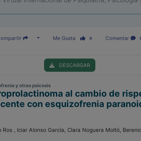
Virtual Internacional de Psiquiatría, Psicología
ompartir
Me Gusta
Comentar
0
DESCARGAR
ofrenia y otras psicosis
oprolactinoma al cambio de risp
scente con esquizofrenia paranoi
 Ros , Iciar Alonso García, Clara Noguera Moltó, Beren