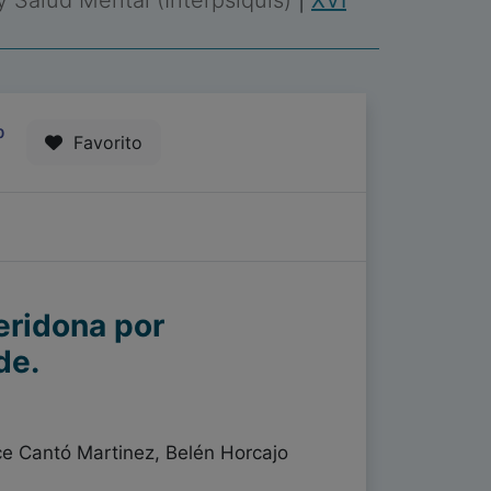
 y Salud Mental (Interpsiquis)
|
XVI
0
Favorito
eridona por
de.
ice Cantó Martinez, Belén Horcajo