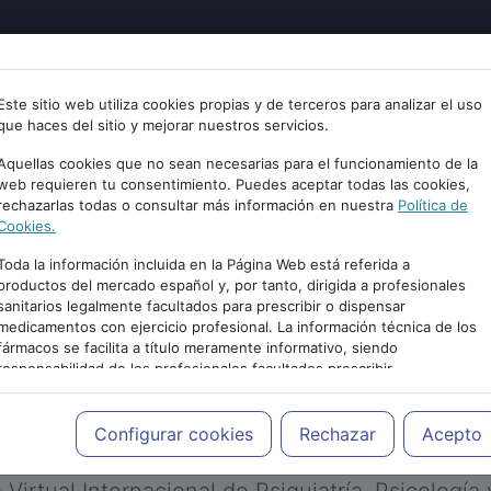
tría
Psicología
Neurociencia
Bienestar
Congreso
Este sitio web utiliza cookies propias y de terceros para analizar el uso
que haces del sitio y mejorar nuestros servicios.
Aquellas cookies que no sean necesarias para el funcionamiento de la
web requieren tu consentimiento. Puedes aceptar todas las cookies,
rechazarlas todas o consultar más información en nuestra
Política de
Cookies.
Toda la información incluida en la Página Web está referida a
productos del mercado español y, por tanto, dirigida a profesionales
sanitarios legalmente facultados para prescribir o dispensar
medicamentos con ejercicio profesional. La información técnica de los
PUBLICIDAD
fármacos se facilita a título meramente informativo, siendo
responsabilidad de los profesionales facultados prescribir
medicamentos y decidir, en cada caso concreto, el tratamiento más
adecuado a las necesidades del paciente.
Configurar cookies
Rechazar
Acepto