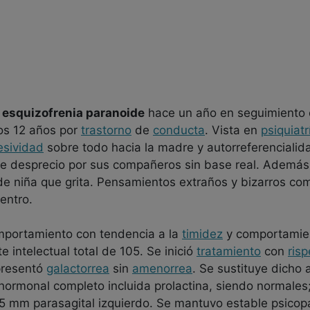
e
esquizofrenia paranoide
hace un año en seguimiento
los 12 años por
trastorno
de
conducta
. Vista en
psiquiatr
esividad
sobre todo hacia la madre y autorreferencialid
e desprecio por sus compañeros sin base real. Además 
de niña que grita. Pensamientos extraños y bizarros com
entro.
omportamiento con tendencia a la
timidez
y comportamien
 intelectual total de 105. Se inició
tratamiento
con
ris
presentó
galactorrea
sin
amenorrea
. Se sustituye dicho 
 hormonal completo incluida prolactina, siendo normales
5 mm parasagital izquierdo. Se mantuvo estable psicop