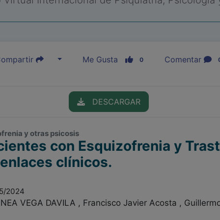
Virtual Internacional de Psiquiatría, Psicología
ompartir
Me Gusta
Comentar
0
DESCARGAR
ofrenia y otras psicosis
ientes con Esquizofrenia y Tras
enlaces clínicos.
05/2024
EA VEGA DAVILA , Francisco Javier Acosta , Guillermo 