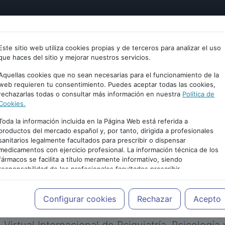
tría
Psicología
Neurociencia
Bienestar
Congreso
Este sitio web utiliza cookies propias y de terceros para analizar el uso
que haces del sitio y mejorar nuestros servicios.
Aquellas cookies que no sean necesarias para el funcionamiento de la
web requieren tu consentimiento. Puedes aceptar todas las cookies,
rechazarlas todas o consultar más información en nuestra
Política de
Cookies.
Toda la información incluida en la Página Web está referida a
productos del mercado español y, por tanto, dirigida a profesionales
sanitarios legalmente facultados para prescribir o dispensar
medicamentos con ejercicio profesional. La información técnica de los
PUBLICIDAD
fármacos se facilita a título meramente informativo, siendo
responsabilidad de los profesionales facultados prescribir
medicamentos y decidir, en cada caso concreto, el tratamiento más
adecuado a las necesidades del paciente.
Configurar cookies
Rechazar
Acepto