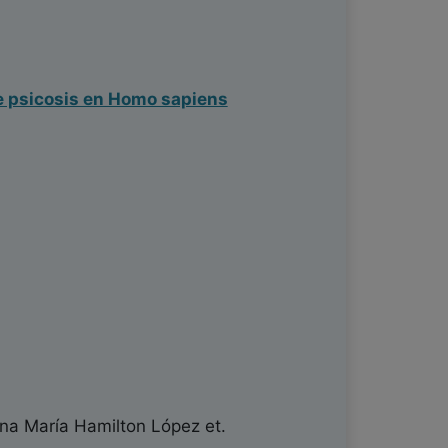
de psicosis en Homo sapiens
a María Hamilton López
et.