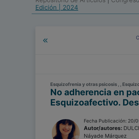
Repositorio de Artículos
|
Congreso 
Edición | 2024
C
Esquizofrenia y otras psicosis , , Esquiz
No adherencia en pac
Esquizoafectivo. Des
Fecha Publicación: 20/
Autor/autores:
DULCIN
Náyade Márquez