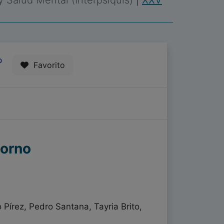
 y Salud Mental (Interpsiquis)
|
XXV
0
Favorito
torno
Pírez, Pedro Santana, Tayria Brito,