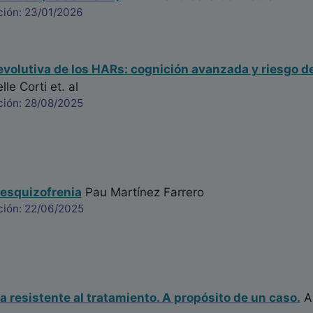
ción: 23/01/2026
evolutiva de los HARs: cognición avanzada y riesgo 
elle Corti
et. al
ción: 28/08/2025
 esquizofrenia
Pau Martínez Farrero
ción: 22/06/2025
a resistente al tratamiento. A propósito de un caso.
An