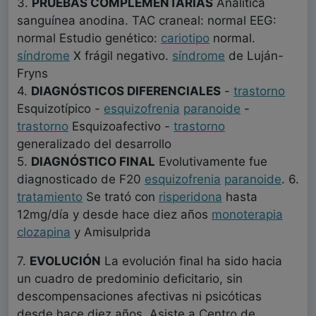
3.
PRUEBAS COMPLEMENTARIAS
Analítica
sanguínea anodina. TAC craneal: normal EEG:
normal Estudio genético:
cariotipo
normal.
síndrome
X frágil negativo.
síndrome
de Luján-
Fryns
4.
DIAGNÓSTICOS DIFERENCIALES
-
trastorno
Esquizotípico -
esquizofrenia
paranoide
-
trastorno
Esquizoafectivo -
trastorno
generalizado del desarrollo
5.
DIAGNÓSTICO FINAL
Evolutivamente fue
diagnosticado de F20
esquizofrenia
paranoide
. 6.
tratamiento
Se trató con
risperidona
hasta
12mg/día y desde hace diez años
monoterapia
clozapina
y Amisulprida
7.
EVOLUCIÓN
La evolución final ha sido hacia
un cuadro de predominio deficitario, sin
descompensaciones afectivas ni psicóticas
desde hace diez años. Asiste a Centro de