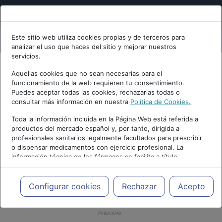
Este sitio web utiliza cookies propias y de terceros para
analizar el uso que haces del sitio y mejorar nuestros
servicios.
Aquellas cookies que no sean necesarias para el
funcionamiento de la web requieren tu consentimiento.
Puedes aceptar todas las cookies, rechazarlas todas o
consultar más información en nuestra
Política de Cookies.
Toda la información incluida en la Página Web está referida a
productos del mercado español y, por tanto, dirigida a
profesionales sanitarios legalmente facultados para prescribir
o dispensar medicamentos con ejercicio profesional. La
información técnica de los fármacos se facilita a título
meramente informativo, siendo responsabilidad de los
profesionales facultados prescribir medicamentos y decidir, en
cada caso concreto, el tratamiento más adecuado a las
Configurar cookies
Rechazar
Acepto
necesidades del paciente.
PUBLICIDAD