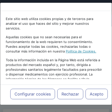
Este sitio web utiliza cookies propias y de terceros para
analizar el uso que haces del sitio y mejorar nuestros
servicios.
Aquellas cookies que no sean necesarias para el
funcionamiento de la web requieren tu consentimiento.
Puedes aceptar todas las cookies, rechazarlas todas o
consultar más información en nuestra
Política de Cookies.
PUBLICIDAD
Toda la información incluida en la Página Web está referida a
productos del mercado español y, por tanto, dirigida a
profesionales sanitarios legalmente facultados para prescribir
o dispensar medicamentos con ejercicio profesional. La
información técnica de los fármacos se facilita a título
meramente informativo, siendo responsabilidad de los
profesionales facultados prescribir medicamentos y decidir, en
Repositorio de Artículos
|
Blogs
|
Podcast
cada caso concreto, el tratamiento más adecuado a las
Configurar cookies
Rechazar
Acepto
Psiquiatría Today
|
necesidades del paciente.