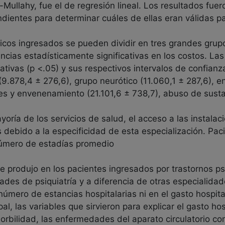
ullahy, fue el de regresión lineal. Los resultados fuer
ndientes para determinar cuáles de ellas eran válidas pa
icos ingresados se pueden dividir en tres grandes grupo
rencias estadísticamente significativas en los costos. L
ativas (p <.05) y sus respectivos intervalos de confianz
 (9.878,4 ± 276,6), grupo neurótico (11.060,1 ± 287,6),
iones y envenenamiento (21.101,6 ± 738,7), abuso de sust
oría de los servicios de salud, el acceso a las instalac
 debido a la especificidad de esta especialización. Pac
número de estadías promedio
e produjo en los pacientes ingresados por trastornos ps
dades de psiquiatría y a diferencia de otras especialid
número de estancias hospitalarias ni en el gasto hospita
al, las variables que sirvieron para explicar el gasto ho
orbilidad, las enfermedades del aparato circulatorio c