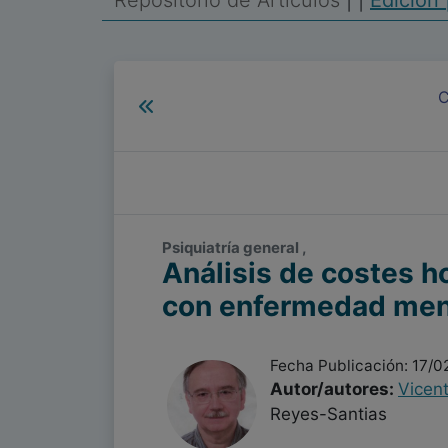
Repositorio de Artículos
|
|
Edición 
C
Psiquiatría general ,
Análisis de costes h
con enfermedad men
Fecha Publicación: 17/
Autor/autores:
Vicen
Reyes-Santias