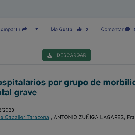
|
ompartir
Me Gusta
Comentar
0
DESCARGAR
ospitalarios por grupo de morbil
tal grave
02/2023
te Caballer Tarazona
, ANTONIO ZUÑIGA LAGARES, Fra