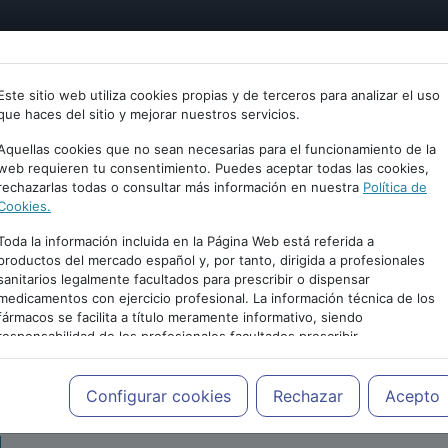
tría
Psicología
Neurociencia
Bienestar
Congreso
Este sitio web utiliza cookies propias y de terceros para analizar el uso
que haces del sitio y mejorar nuestros servicios.
Aquellas cookies que no sean necesarias para el funcionamiento de la
web requieren tu consentimiento. Puedes aceptar todas las cookies,
rechazarlas todas o consultar más información en nuestra
Política de
Cookies.
Toda la información incluida en la Página Web está referida a
productos del mercado español y, por tanto, dirigida a profesionales
sanitarios legalmente facultados para prescribir o dispensar
medicamentos con ejercicio profesional. La información técnica de los
PUBLICIDAD
fármacos se facilita a título meramente informativo, siendo
responsabilidad de los profesionales facultados prescribir
medicamentos y decidir, en cada caso concreto, el tratamiento más
adecuado a las necesidades del paciente.
Configurar cookies
Rechazar
Acepto