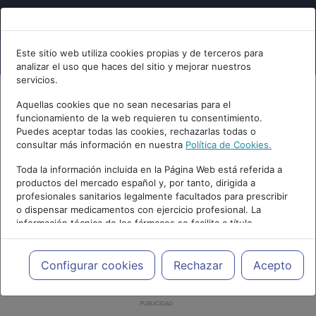
Este sitio web utiliza cookies propias y de terceros para
analizar el uso que haces del sitio y mejorar nuestros
servicios.
Aquellas cookies que no sean necesarias para el
funcionamiento de la web requieren tu consentimiento.
Puedes aceptar todas las cookies, rechazarlas todas o
consultar más información en nuestra
Política de Cookies.
Toda la información incluida en la Página Web está referida a
productos del mercado español y, por tanto, dirigida a
profesionales sanitarios legalmente facultados para prescribir
o dispensar medicamentos con ejercicio profesional. La
información técnica de los fármacos se facilita a título
meramente informativo, siendo responsabilidad de los
profesionales facultados prescribir medicamentos y decidir, en
cada caso concreto, el tratamiento más adecuado a las
Configurar cookies
Rechazar
Acepto
necesidades del paciente.
PUBLICIDAD