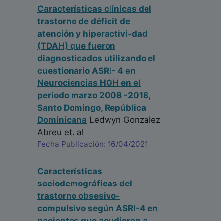
Características clínicas del
trastorno de déficit de
atención y hiperactivi-dad
(TDAH) que fueron
diagnosticados utilizando el
cuestionario ASRI- 4 en
Neurociencias HGH en el
período marzo 2008 -2018,
Santo Domingo, República
Dominicana
Ledwyn Gonzalez
Abreu
et. al
Fecha Publicación: 16/04/2021
Características
sociodemográficas del
trastorno obsesivo-
compulsivo según ASRI-4 en
pacientes que acudieron a