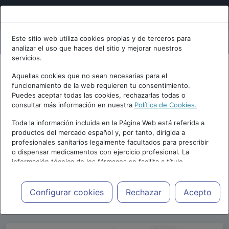
Este sitio web utiliza cookies propias y de terceros para
analizar el uso que haces del sitio y mejorar nuestros
servicios.
Aquellas cookies que no sean necesarias para el
funcionamiento de la web requieren tu consentimiento.
Puedes aceptar todas las cookies, rechazarlas todas o
consultar más información en nuestra
Política de Cookies.
PUBLICIDAD
Toda la información incluida en la Página Web está referida a
productos del mercado español y, por tanto, dirigida a
profesionales sanitarios legalmente facultados para prescribir
o dispensar medicamentos con ejercicio profesional. La
información técnica de los fármacos se facilita a título
meramente informativo, siendo responsabilidad de los
profesionales facultados prescribir medicamentos y decidir, en
Repositorio de Artículos
|
Psiquiatria.com
|
cada caso concreto, el tratamiento más adecuado a las
Configurar cookies
Rechazar
Acepto
30 Edición | 2026
necesidades del paciente.