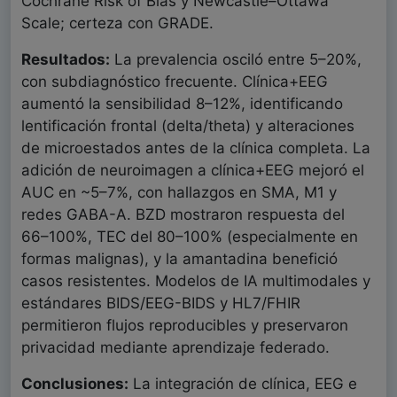
Cochrane Risk of Bias y Newcastle–Ottawa
Scale; certeza con GRADE.
Resultados:
La prevalencia osciló entre 5–20%,
con subdiagnóstico frecuente. Clínica+EEG
aumentó la sensibilidad 8–12%, identificando
lentificación frontal (delta/theta) y alteraciones
de microestados antes de la clínica completa. La
adición de neuroimagen a clínica+EEG mejoró el
AUC en ~5–7%, con hallazgos en SMA, M1 y
redes GABA-A. BZD mostraron respuesta del
66–100%, TEC del 80–100% (especialmente en
formas malignas), y la amantadina benefició
casos resistentes. Modelos de IA multimodales y
estándares BIDS/EEG-BIDS y HL7/FHIR
permitieron flujos reproducibles y preservaron
privacidad mediante aprendizaje federado.
Conclusiones:
La integración de clínica, EEG e