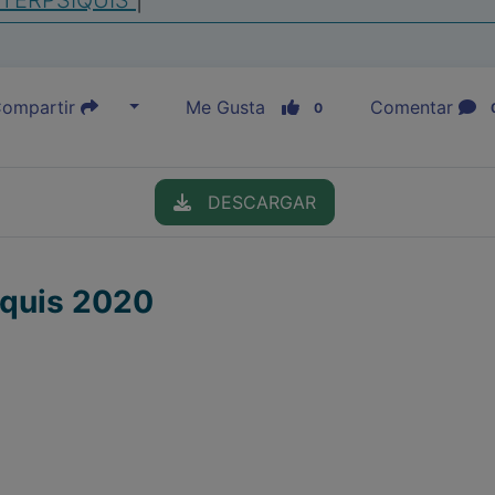
NTERPSIQUIS
|
ompartir
Me Gusta
Comentar
0
DESCARGAR
iquis 2020