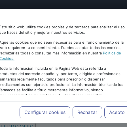
tría
Psicología
Neurociencia
Bienestar
Congreso
Este sitio web utiliza cookies propias y de terceros para analizar el uso
que haces del sitio y mejorar nuestros servicios.
Aquellas cookies que no sean necesarias para el funcionamiento de la
web requieren tu consentimiento. Puedes aceptar todas las cookies,
rechazarlas todas o consultar más información en nuestra
Política de
Cookies.
Toda la información incluida en la Página Web está referida a
productos del mercado español y, por tanto, dirigida a profesionales
sanitarios legalmente facultados para prescribir o dispensar
medicamentos con ejercicio profesional. La información técnica de los
PUBLICIDAD
fármacos se facilita a título meramente informativo, siendo
responsabilidad de los profesionales facultados prescribir
medicamentos y decidir, en cada caso concreto, el tratamiento más
adecuado a las necesidades del paciente.
Configurar cookies
Rechazar
Acepto