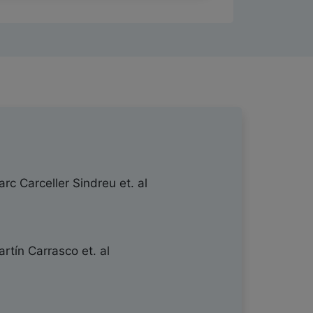
rc Carceller Sindreu
et. al
rtín Carrasco
et. al