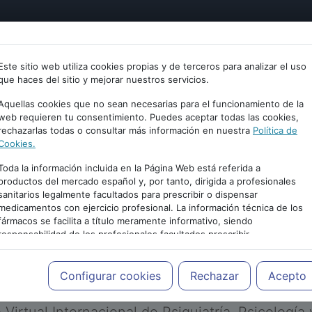
tría
Psicología
Neurociencia
Bienestar
Congreso
Este sitio web utiliza cookies propias y de terceros para analizar el uso
que haces del sitio y mejorar nuestros servicios.
Aquellas cookies que no sean necesarias para el funcionamiento de la
web requieren tu consentimiento. Puedes aceptar todas las cookies,
rechazarlas todas o consultar más información en nuestra
Política de
Cookies.
Toda la información incluida en la Página Web está referida a
productos del mercado español y, por tanto, dirigida a profesionales
sanitarios legalmente facultados para prescribir o dispensar
medicamentos con ejercicio profesional. La información técnica de los
PUBLICIDAD
fármacos se facilita a título meramente informativo, siendo
responsabilidad de los profesionales facultados prescribir
medicamentos y decidir, en cada caso concreto, el tratamiento más
adecuado a las necesidades del paciente.
Configurar cookies
Rechazar
Acepto