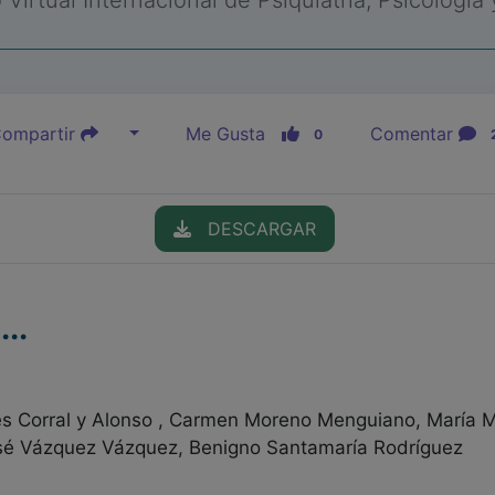
Virtual Internacional de Psiquiatría, Psicología
ompartir
Me Gusta
Comentar
0
DESCARGAR
..
es Corral y Alonso , Carmen Moreno Menguiano, María M
sé Vázquez Vázquez, Benigno Santamaría Rodríguez