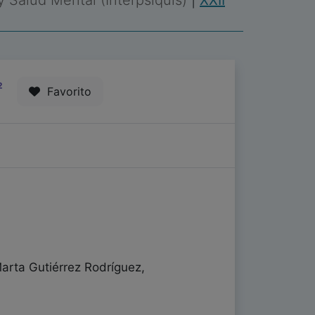
 y Salud Mental (Interpsiquis)
|
XXII
2
Favorito
arta Gutiérrez Rodríguez,