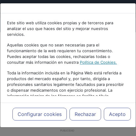
Este sitio web utiliza cookies propias y de terceros para
analizar el uso que haces del sitio y mejorar nuestros
servicios.
Aquellas cookies que no sean necesarias para el
funcionamiento de la web requieren tu consentimiento.
Puedes aceptar todas las cookies, rechazarlas todas o
consultar más información en nuestra
Política de Cookies.
Toda la información incluida en la Página Web está referida a
productos del mercado español y, por tanto, dirigida a
profesionales sanitarios legalmente facultados para prescribir
o dispensar medicamentos con ejercicio profesional. La
información técnica de los fármacos se facilita a título
meramente informativo, siendo responsabilidad de los
profesionales facultados prescribir medicamentos y decidir, en
cada caso concreto, el tratamiento más adecuado a las
Configurar cookies
Rechazar
Acepto
necesidades del paciente.
PUBLICIDAD