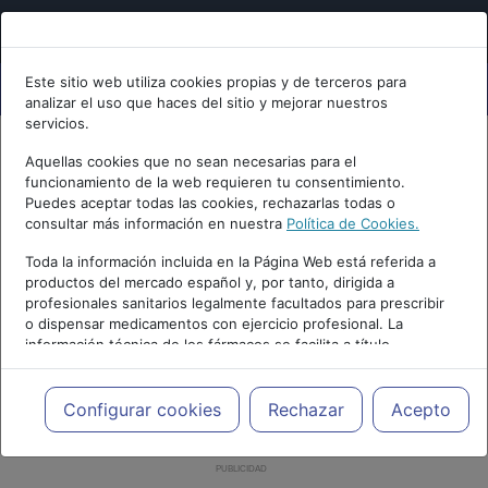
Este sitio web utiliza cookies propias y de terceros para
analizar el uso que haces del sitio y mejorar nuestros
servicios.
Aquellas cookies que no sean necesarias para el
funcionamiento de la web requieren tu consentimiento.
Puedes aceptar todas las cookies, rechazarlas todas o
consultar más información en nuestra
Política de Cookies.
Toda la información incluida en la Página Web está referida a
productos del mercado español y, por tanto, dirigida a
profesionales sanitarios legalmente facultados para prescribir
o dispensar medicamentos con ejercicio profesional. La
información técnica de los fármacos se facilita a título
meramente informativo, siendo responsabilidad de los
profesionales facultados prescribir medicamentos y decidir, en
cada caso concreto, el tratamiento más adecuado a las
Configurar cookies
Rechazar
Acepto
necesidades del paciente.
PUBLICIDAD