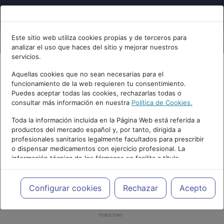
Este sitio web utiliza cookies propias y de terceros para
analizar el uso que haces del sitio y mejorar nuestros
servicios.
Aquellas cookies que no sean necesarias para el
funcionamiento de la web requieren tu consentimiento.
Puedes aceptar todas las cookies, rechazarlas todas o
consultar más información en nuestra
Política de Cookies.
Toda la información incluida en la Página Web está referida a
productos del mercado español y, por tanto, dirigida a
profesionales sanitarios legalmente facultados para prescribir
o dispensar medicamentos con ejercicio profesional. La
información técnica de los fármacos se facilita a título
meramente informativo, siendo responsabilidad de los
profesionales facultados prescribir medicamentos y decidir, en
cada caso concreto, el tratamiento más adecuado a las
Configurar cookies
Rechazar
Acepto
necesidades del paciente.
PUBLICIDAD