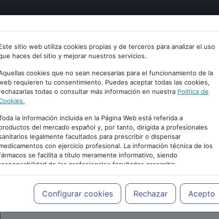
tría
Psicología
Neurociencia
Bienestar
Congreso
Este sitio web utiliza cookies propias y de terceros para analizar el uso
que haces del sitio y mejorar nuestros servicios.
Aquellas cookies que no sean necesarias para el funcionamiento de la
web requieren tu consentimiento. Puedes aceptar todas las cookies,
rechazarlas todas o consultar más información en nuestra
Política de
Cookies.
Toda la información incluida en la Página Web está referida a
productos del mercado español y, por tanto, dirigida a profesionales
sanitarios legalmente facultados para prescribir o dispensar
medicamentos con ejercicio profesional. La información técnica de los
PUBLICIDAD
fármacos se facilita a título meramente informativo, siendo
responsabilidad de los profesionales facultados prescribir
medicamentos y decidir, en cada caso concreto, el tratamiento más
adecuado a las necesidades del paciente.
Configurar cookies
Rechazar
Acepto