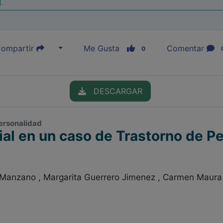
|
ompartir
Me Gusta
Comentar
0
DESCARGAR
 personalidad
ial en un caso de Trastorno de P
Manzano , Margarita Guerrero Jimenez , Carmen Maura C