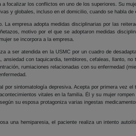
 focalizar los conflictos en uno de los superiores. Su muj
vas y globales, incluso en el domicilio, cuando se habla de
 La empresa adopta medidas disciplinarias por las reiter
tazos, motivo por el que se adoptaron medidas disciplina
mujer se incorpora a la empresa.
za a ser atendida en la USMC por un cuadro de desadapta
 ansiedad con taquicardia, temblores, cefaleas, llanto, no 
oncentración, rumiaciones relacionadas con su enfermedad (mi
 enfermedad.
 por sintomatología depresiva. Acepta por primera vez el 
ontecimientos vitales en la familia. Él y su mujer rompen l
 según su esposa protagoniza varias ingestas medicament
osa una hemiparesia, el paciente realiza un intento autolí