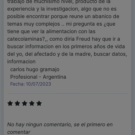
trabajo de muchisimo nivel, producto de la
experiencia y la investigacion, algo que no es
posible encontrar porque reune un abanico de
temas muy complejos .. mi pregunta es ¿que
tiene que ver la alimentacion con las
catecolaminas?,, como diria Freud hay que ir a
buscar informacion en los primeros años de vida
del yo, del afectado y de la madre, buscar datos,
informacion
carlos hugo gramajo
Profesional - Argentina
Fecha: 10/07/2023
Rica la aportación. Gracias
Jose Enrique Espinosa Mancilla
No hay ningun comentario, se el primero en
Psicólogo - México
comentar
Fecha: 26/06/2023