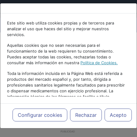
Este sitio web utiliza cookies propias y de terceros para
analizar el uso que haces del sitio y mejorar nuestros
servicios.
Aquellas cookies que no sean necesarias para el
funcionamiento de la web requieren tu consentimiento.
Puedes aceptar todas las cookies, rechazarlas todas o
consultar más información en nuestra
Política de Cookies.
Toda la información incluida en la Página Web está referida a
productos del mercado español y, por tanto, dirigida a
profesionales sanitarios legalmente facultados para prescribir
o dispensar medicamentos con ejercicio profesional. La
información técnica de los fármacos se facilita a título
meramente informativo, siendo responsabilidad de los
profesionales facultados prescribir medicamentos y decidir, en
cada caso concreto, el tratamiento más adecuado a las
Configurar cookies
Rechazar
Acepto
necesidades del paciente.
PUBLICIDAD