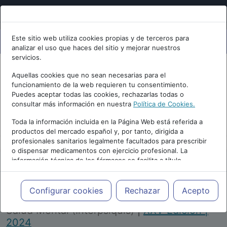
Este sitio web utiliza cookies propias y de terceros para
analizar el uso que haces del sitio y mejorar nuestros
servicios.
Aquellas cookies que no sean necesarias para el
funcionamiento de la web requieren tu consentimiento.
Puedes aceptar todas las cookies, rechazarlas todas o
consultar más información en nuestra
Política de Cookies.
PUBLICIDAD
Toda la información incluida en la Página Web está referida a
productos del mercado español y, por tanto, dirigida a
profesionales sanitarios legalmente facultados para prescribir
o dispensar medicamentos con ejercicio profesional. La
información técnica de los fármacos se facilita a título
meramente informativo, siendo responsabilidad de los
profesionales facultados prescribir medicamentos y decidir, en
Repositorio de Artículos
|
Congreso Virtual
cada caso concreto, el tratamiento más adecuado a las
Configurar cookies
Rechazar
Acepto
Internacional de Psiquiatría, Psicología y
necesidades del paciente.
Salud Mental (Interpsiquis)
|
XXV Edición |
2024