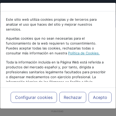
Este sitio web utiliza cookies propias y de terceros para
analizar el uso que haces del sitio y mejorar nuestros
servicios.
Aquellas cookies que no sean necesarias para el
funcionamiento de la web requieren tu consentimiento.
Puedes aceptar todas las cookies, rechazarlas todas o
consultar más información en nuestra
Política de Cookies.
Toda la información incluida en la Página Web está referida a
productos del mercado español y, por tanto, dirigida a
profesionales sanitarios legalmente facultados para prescribir
o dispensar medicamentos con ejercicio profesional. La
información técnica de los fármacos se facilita a título
meramente informativo, siendo responsabilidad de los
profesionales facultados prescribir medicamentos y decidir, en
cada caso concreto, el tratamiento más adecuado a las
Configurar cookies
Rechazar
Acepto
necesidades del paciente.
PUBLICIDAD