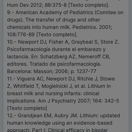
Hum Dev 2012; 88:375-8 [Texto completo].
9.- American Academy of Pediatrics (Comitee on
drugs). The transfer of drugs and other
chemicals into human milk. Pediatrics. 2001;
108:776-89 [Texto completo].
10.- Newport DJ, Fisher A, Graybeal S, Store Z.
Psicofarmacología durante el embarazo y
lactancia. En: Schatzberg AZ, Nemeroff CB,
editores. Tratado de psicofarmacología.
Barcelona: Masson; 2006; p. 1237-77
11.- Viguera AC, Newport DJ, Ritchie J, Stowe
Z, Whitfield T, Mogielnicki J, et al. Lithium in
breast milk and nursing infants: clinical
implications. Am J Psychiatry 2007; 164: 342-5
[Texto completo]
12.- Grandjean EM, Aubry JM. Lithium: updated
human knowledge using an evidence-based
approach: Part I: Clinical efficacy in bipolar