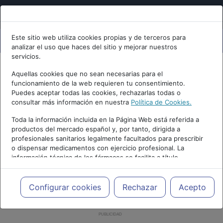
Este sitio web utiliza cookies propias y de terceros para
analizar el uso que haces del sitio y mejorar nuestros
servicios.
Aquellas cookies que no sean necesarias para el
funcionamiento de la web requieren tu consentimiento.
Puedes aceptar todas las cookies, rechazarlas todas o
consultar más información en nuestra
Política de Cookies.
Toda la información incluida en la Página Web está referida a
productos del mercado español y, por tanto, dirigida a
profesionales sanitarios legalmente facultados para prescribir
o dispensar medicamentos con ejercicio profesional. La
información técnica de los fármacos se facilita a título
meramente informativo, siendo responsabilidad de los
profesionales facultados prescribir medicamentos y decidir, en
cada caso concreto, el tratamiento más adecuado a las
Configurar cookies
Rechazar
Acepto
necesidades del paciente.
PUBLICIDAD