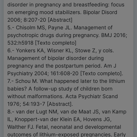
disorder in pregnancy and breastfeeding: focus
on emerging mood stabilizers. Bipolar Disord
2006; 8:207-20 [Abstract]
5.- Chisolm MS, Payne JL. Management of
psychotropic drugs during pregnancy. BMJ 2016;
532:h5918 [Texto completo]
6.- Yonkers KA, Wisner KL, Stowe Z, y cols.
Management of bipolar disorder during
pregnancy and the postpartum period. Am J
Psychiatry 2004; 161:608-20 [Texto completo].
7.- Schou M. What happened later to the lithium
babies? A follow-up study of children born
without malformations. Acta Psychiatr Scand
1976; 54:193-7 [Abstract].
8.- van der Lugt NM, van de Maat JS, van Kamp
IL, Knoppert-van der Klein EA, Hovens JG,
Walther FJ. Fetal, neonatal and developmental
outcomes of lithium-exposed pregnancies. Early