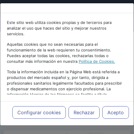
Este sitio web utiliza cookies propias y de terceros para
analizar el uso que haces del sitio y mejorar nuestros
servicios.
Aquellas cookies que no sean necesarias para el
funcionamiento de la web requieren tu consentimiento.
Puedes aceptar todas las cookies, rechazarlas todas o
consultar más información en nuestra
Política de Cookies.
PUBLICIDAD
Toda la información incluida en la Página Web está referida a
productos del mercado español y, por tanto, dirigida a
profesionales sanitarios legalmente facultados para prescribir
o dispensar medicamentos con ejercicio profesional. La
información técnica de los fármacos se facilita a título
meramente informativo, siendo responsabilidad de los
profesionales facultados prescribir medicamentos y decidir, en
Repositorio de Artículos
|
Blogs
|
cada caso concreto, el tratamiento más adecuado a las
Configurar cookies
Rechazar
Acepto
INTERPSIQUIS
|
necesidades del paciente.