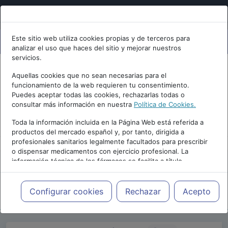
Este sitio web utiliza cookies propias y de terceros para
analizar el uso que haces del sitio y mejorar nuestros
servicios.
Aquellas cookies que no sean necesarias para el
funcionamiento de la web requieren tu consentimiento.
Puedes aceptar todas las cookies, rechazarlas todas o
consultar más información en nuestra
Política de Cookies.
PUBLICIDAD
Toda la información incluida en la Página Web está referida a
productos del mercado español y, por tanto, dirigida a
profesionales sanitarios legalmente facultados para prescribir
o dispensar medicamentos con ejercicio profesional. La
información técnica de los fármacos se facilita a título
meramente informativo, siendo responsabilidad de los
profesionales facultados prescribir medicamentos y decidir, en
Repositorio de Artículos
|
Blogs
|
cada caso concreto, el tratamiento más adecuado a las
Configurar cookies
Rechazar
Acepto
INTERPSIQUIS
|
necesidades del paciente.