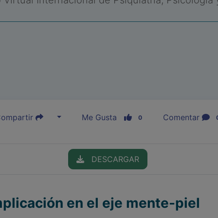
Virtual Internacional de Psiquiatría, Psicología
ompartir
Me Gusta
Comentar
0
DESCARGAR
plicación en el eje mente-piel