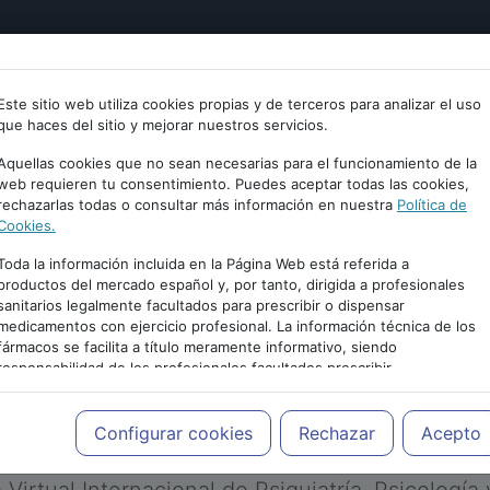
tría
Psicología
Neurociencia
Bienestar
Congreso
Este sitio web utiliza cookies propias y de terceros para analizar el uso
que haces del sitio y mejorar nuestros servicios.
Aquellas cookies que no sean necesarias para el funcionamiento de la
web requieren tu consentimiento. Puedes aceptar todas las cookies,
rechazarlas todas o consultar más información en nuestra
Política de
Cookies.
Toda la información incluida en la Página Web está referida a
productos del mercado español y, por tanto, dirigida a profesionales
sanitarios legalmente facultados para prescribir o dispensar
medicamentos con ejercicio profesional. La información técnica de los
PUBLICIDAD
fármacos se facilita a título meramente informativo, siendo
responsabilidad de los profesionales facultados prescribir
medicamentos y decidir, en cada caso concreto, el tratamiento más
adecuado a las necesidades del paciente.
Configurar cookies
Rechazar
Acepto