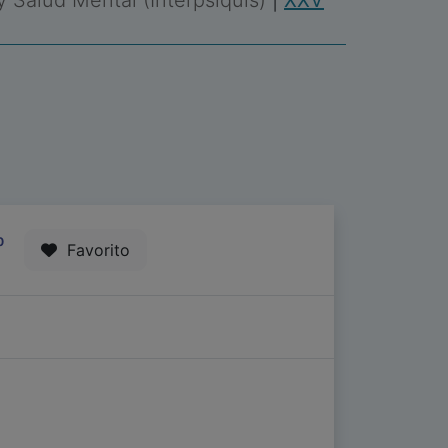
 y Salud Mental (Interpsiquis)
|
XXV
0
Favorito