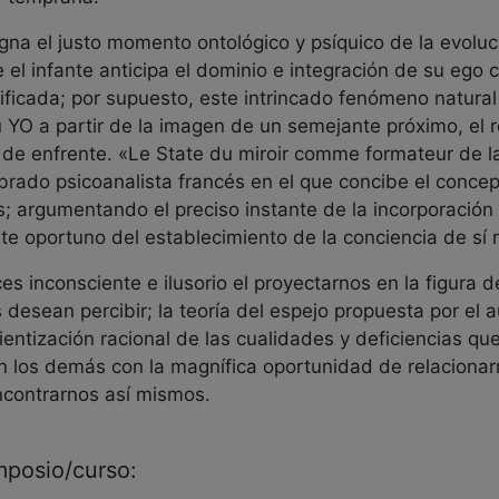
igna el justo momento ontológico y psíquico de la evolu
 el infante anticipa el dominio e integración de su ego 
ificada; por supuesto, este intrincado fenómeno natural
su YO a partir de la imagen de un semejante próximo, el r
e enfrente. «Le State du miroir comme formateur de la 
rado psicoanalista francés en el que concibe el concept
 argumentando el preciso instante de la incorporación e
nte oportuno del establecimiento de la conciencia de sí
s inconsciente e ilusorio el proyectarnos en la figura
 desean percibir; la teoría del espejo propuesta por el a
cientización racional de las cualidades y deficiencias 
en los demás con la magnífica oportunidad de relaciona
ncontrarnos así mismos.
imposio/curso: