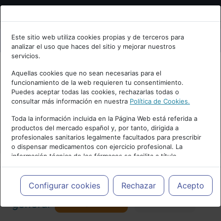
Bienvenid@ a psiquiatria.com
Este sitio web utiliza cookies propias y de terceros para
analizar el uso que haces del sitio y mejorar nuestros
Escribe tu Email
servicios.
Aquellas cookies que no sean necesarias para el
funcionamiento de la web requieren tu consentimiento.
Accede o regístrate con tu email.
Puedes aceptar todas las cookies, rechazarlas todas o
consultar más información en nuestra
Política de Cookies.
PUBLICIDAD
Toda la información incluida en la Página Web está referida a
productos del mercado español y, por tanto, dirigida a
Cancelar
profesionales sanitarios legalmente facultados para prescribir
o dispensar medicamentos con ejercicio profesional. La
información técnica de los fármacos se facilita a título
meramente informativo, siendo responsabilidad de los
profesionales facultados prescribir medicamentos y decidir, en
Actualidad y Artículos
|
Psiquiatría
cada caso concreto, el tratamiento más adecuado a las
Configurar cookies
Rechazar
Acepto
necesidades del paciente.
Seguir
general
Favorito
173