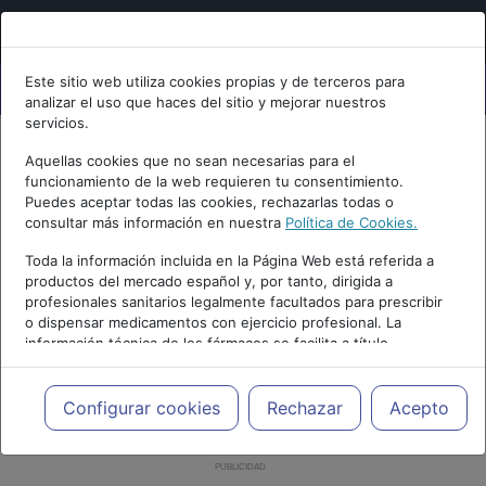
Este sitio web utiliza cookies propias y de terceros para
analizar el uso que haces del sitio y mejorar nuestros
servicios.
Aquellas cookies que no sean necesarias para el
funcionamiento de la web requieren tu consentimiento.
Puedes aceptar todas las cookies, rechazarlas todas o
consultar más información en nuestra
Política de Cookies.
Toda la información incluida en la Página Web está referida a
productos del mercado español y, por tanto, dirigida a
profesionales sanitarios legalmente facultados para prescribir
o dispensar medicamentos con ejercicio profesional. La
información técnica de los fármacos se facilita a título
meramente informativo, siendo responsabilidad de los
profesionales facultados prescribir medicamentos y decidir, en
cada caso concreto, el tratamiento más adecuado a las
Configurar cookies
Rechazar
Acepto
necesidades del paciente.
PUBLICIDAD