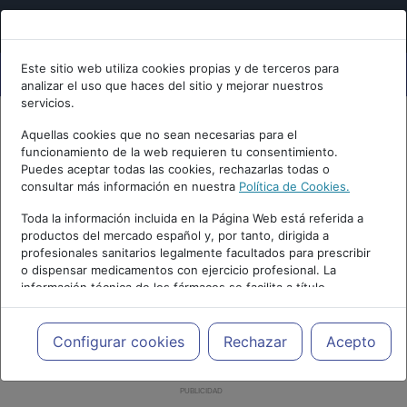
Este sitio web utiliza cookies propias y de terceros para
analizar el uso que haces del sitio y mejorar nuestros
servicios.
Aquellas cookies que no sean necesarias para el
funcionamiento de la web requieren tu consentimiento.
Puedes aceptar todas las cookies, rechazarlas todas o
consultar más información en nuestra
Política de Cookies.
Toda la información incluida en la Página Web está referida a
productos del mercado español y, por tanto, dirigida a
profesionales sanitarios legalmente facultados para prescribir
o dispensar medicamentos con ejercicio profesional. La
información técnica de los fármacos se facilita a título
meramente informativo, siendo responsabilidad de los
profesionales facultados prescribir medicamentos y decidir, en
cada caso concreto, el tratamiento más adecuado a las
Configurar cookies
Rechazar
Acepto
necesidades del paciente.
PUBLICIDAD