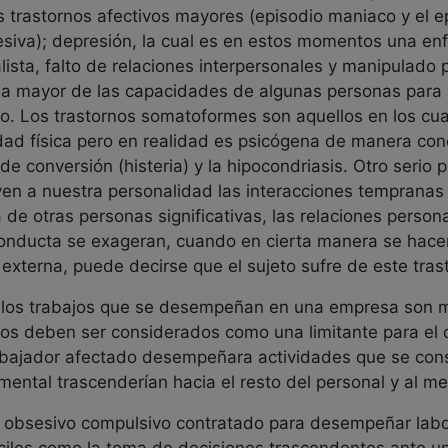
os trastornos afectivos mayores (episodio maniaco y el e
siva); depresión, la cual es en estos momentos una 
sta, falto de relaciones interpersonales y manipulado 
da mayor de las capacidades de algunas personas para
o. Los trastornos somatoformes son aquellos en los cu
ad física pero en realidad es psicógena de manera conc
e conversión (histeria) y la hipocondriasis. Otro serio 
yen a nuestra personalidad las interacciones tempranas 
za de otras personas significativas, las relaciones perso
conducta se exageran, cuando en cierta manera se hace
externa, puede decirse que el sujeto sufre de este tras
 los trabajos que se desempeñan en una empresa son 
icos deben ser considerados como una limitante para el d
abajador afectado desempeñara actividades que se consi
mental trascenderían hacia el resto del personal y al m
po obsesivo compulsivo contratado para desempeñar lab