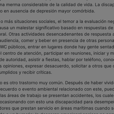
una merma considerable de la calidad de vida. La disca
luso en ausencia de depresión mayor comórbida.
o más situaciones sociales, el temor a la evaluación nega
 causa un malestar significativo basado en respuestas de
ral. Otras actividades desencadenantes de respuesta an
audiencia, comer y beber en presencia de otras personas,
 WC públicos, entrar en lugares donde hay gente sentada
l centro de atención, participar en reuniones, iniciar y
 de autoridad, asistir a fiestas, hablar por teléfono, co
as opiniones, expresar desacuerdo, solicitar a otros qu
plidos y recibir críticas.
o es otro trastorno muy común. Después de haber vivid
r recuerdo o evento ambiental relacionado con este, p
 las áreas de trabajo se presentan accidentes, los cual
 ocasionando con esto una discapacidad para desempe
adores que prestan servicio en áreas marítimas cuando 