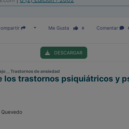
ia.com
|
6 (2) Edición | 2002
ompartir
Me Gusta
Comentar
0
DESCARGAR
ajo , , Trastornos de ansiedad
 los trastornos psiquiátricos y p
s Quevedo