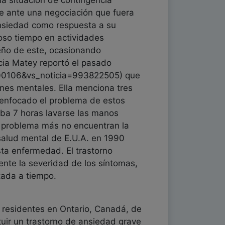
na situación de contingencia
se ante una negociación que fuera
ansiedad como respuesta a su
lioso tiempo en actividades
peño de este, ocasionando
icia Matey reportó el pasado
00106&vs_noticia=993822505) que
nes mentales. Ella menciona tres
a enfocado el problema de estos
aba 7 horas lavarse las manos
u problema más no encuentran la
 salud mental de E.U.A. en 1990
sta enfermedad. El trastorno
nte la severidad de los síntomas,
tada a tiempo.
0 residentes en Ontario, Canadá, de
tuir un trastorno de ansiedad grave