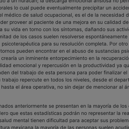
o a un huracán; la descarga emocional ansiosa no perm
borales lo cual puede eventualmente precipitar un accid
el médico de salud ocupacional, es el de la necesidad de
der proveer al paciente de una mejora en su calidad de 
ura su vida en torno con los síntomas, dañando sus activ
 mitad de los casos suelen resolverse espontáneamente 
 psicoterapéutica para su resolución completa. Por otro
tornos pueden encontrar en el abuso de sustancias psico
 crearía un inminente entorpecimiento en la recuperaci
lidad emocional y repercusión en la productividad ya qu
den del trabajo de esta persona para poder finalizar el
u trabajo repercute en todos los niveles, desde el dep
hasta el área operativa, no sin dejar de mencionar al á
nados anteriormente se presentan en la mayoría de los
dero que estas estadísticas podrán no representar la re
salud mental tienen dificultad para aceptar sus problem
ltura mexicana la mayoría de las personas suelen acudir