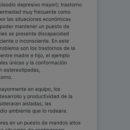
pisodio depresivo mayor); trastorno
enfermedad muy frecuente como
por las situaciones económicas
 poder mantener un puesto de
ales se presenta discapacidad
iente o inconsciente. En este
problema son los trastornos de la
entre madre e hijo, el ejemplo
nales únicas y la conformación
n estereotipadas,
torno.
mayormente en equipo, los
esarrollo y productividad de la
deraran aisladas, las
edio ambiente que lo rodeara.
ores en un puesto de mandos altos