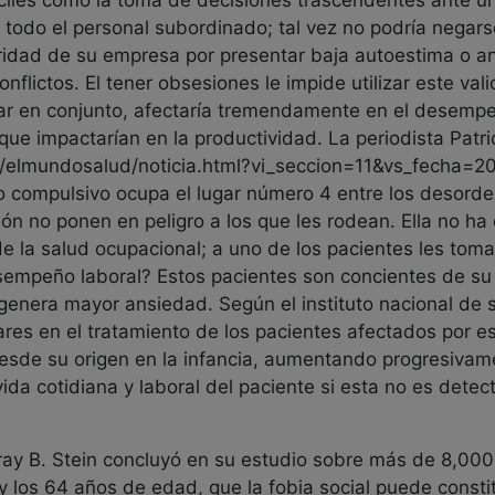
íciles como la toma de decisiones trascendentes ante u
e todo el personal subordinado; tal vez no podría negar
uridad de su empresa por presentar baja autoestima o 
nflictos. El tener obsesiones le impide utilizar este va
ajar en conjunto, afectaría tremendamente en el desem
 que impactarían en la productividad. La periodista Patr
elmundosalud/noticia.html?vi_seccion=11&vs_fecha=2
o compulsivo ocupa el lugar número 4 entre los desorde
ión no ponen en peligro a los que les rodean. Ella no h
de la salud ocupacional; a uno de los pacientes les tom
esempeño laboral? Estos pacientes son concientes de s
s genera mayor ansiedad. Según el instituto nacional de
ares en el tratamiento de los pacientes afectados por e
esde su origen en la infancia, aumentando progresivame
da cotidiana y laboral del paciente si esta no es detec
rray B. Stein concluyó en su estudio sobre más de 8,00
 los 64 años de edad, que la fobia social puede consti