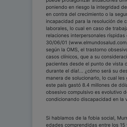
puede protagonizar situaciones dif
poniendo en riesgo la integridad d
en contra del crecimiento o la seg
incapacidad para la resolución de co
laborales, lo cual en caso de trab
relaciones interpersonales ríspidas
30/06/01 (www.elmundosalud.com/
según la OMS, el trastorno obsesiv
casos clínicos, que a su considerac
pacientes desde el punto de vista 
durante el día!... ¿cómo será su d
manera de solucionarlo, lo cual le
este país gastó 8.4 millones de dól
obsesivo compulsivo es evolutivo d
condicionando discapacidad en la vi
Si hablamos de la fobia social, Mu
edades comprendidas entre los 15 y