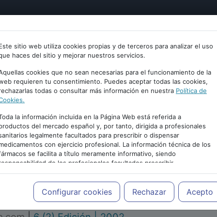
tría
Psicología
Neurociencia
Bienestar
Congreso
Este sitio web utiliza cookies propias y de terceros para analizar el uso
que haces del sitio y mejorar nuestros servicios.
Aquellas cookies que no sean necesarias para el funcionamiento de la
web requieren tu consentimiento. Puedes aceptar todas las cookies,
rechazarlas todas o consultar más información en nuestra
Política de
Cookies.
Toda la información incluida en la Página Web está referida a
productos del mercado español y, por tanto, dirigida a profesionales
sanitarios legalmente facultados para prescribir o dispensar
medicamentos con ejercicio profesional. La información técnica de los
PUBLICIDAD
fármacos se facilita a título meramente informativo, siendo
responsabilidad de los profesionales facultados prescribir
medicamentos y decidir, en cada caso concreto, el tratamiento más
adecuado a las necesidades del paciente.
Configurar cookies
Rechazar
Acepto