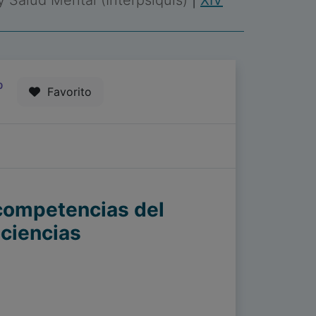
 y Salud Mental (Interpsiquis)
|
XIV
0
Favorito
competencias del
ociencias