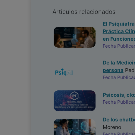
Articulos relacionados
El Psiquiatr
Práctica Clí
en Funciones
Fecha Publica
De la Medici
persona
Ped
Fecha Publica
Psicosis, cl
Fecha Publica
De los chatb
Moreno
Fecha Publica