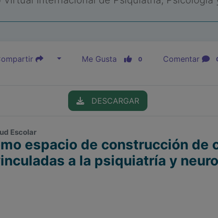
Virtual Internacional de Psiquiatría, Psicología
ompartir
Me Gusta
Comentar
0
DESCARGAR
lud Escolar
omo espacio de construcción de 
inculadas a la psiquiatría y neur