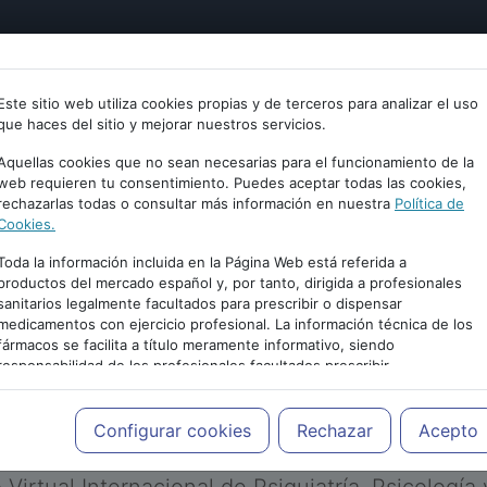
tría
Psicología
Neurociencia
Bienestar
Congreso
Este sitio web utiliza cookies propias y de terceros para analizar el uso
que haces del sitio y mejorar nuestros servicios.
Aquellas cookies que no sean necesarias para el funcionamiento de la
web requieren tu consentimiento. Puedes aceptar todas las cookies,
rechazarlas todas o consultar más información en nuestra
Política de
Cookies.
Toda la información incluida en la Página Web está referida a
productos del mercado español y, por tanto, dirigida a profesionales
sanitarios legalmente facultados para prescribir o dispensar
medicamentos con ejercicio profesional. La información técnica de los
PUBLICIDAD
fármacos se facilita a título meramente informativo, siendo
responsabilidad de los profesionales facultados prescribir
medicamentos y decidir, en cada caso concreto, el tratamiento más
adecuado a las necesidades del paciente.
Configurar cookies
Rechazar
Acepto