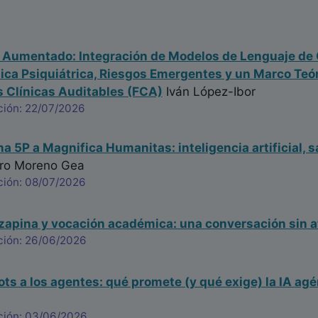
a Aumentado: Integración de Modelos de Lenguaje de 
nica Psiquiátrica, Riesgos Emergentes y un Marco Te
 Clínicas Auditables (FCA)
Iván López-Ibor
ción: 22/07/2026
na 5P a Magnifica Humanitas: inteligencia artificial, s
ro Moreno Gea
ción: 08/07/2026
ozapina y vocación académica: una conversación sin a
ción: 26/06/2026
ots a los agentes: qué promete (y qué exige) la IA agé
ción: 03/06/2026