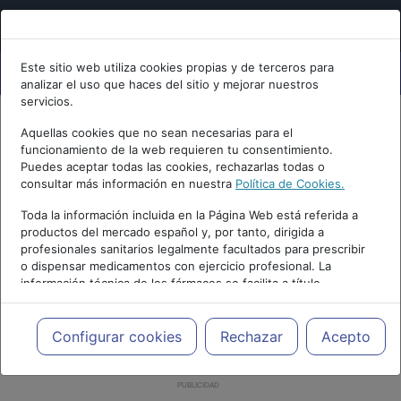
Este sitio web utiliza cookies propias y de terceros para
analizar el uso que haces del sitio y mejorar nuestros
servicios.
Aquellas cookies que no sean necesarias para el
funcionamiento de la web requieren tu consentimiento.
Puedes aceptar todas las cookies, rechazarlas todas o
consultar más información en nuestra
Política de Cookies.
Toda la información incluida en la Página Web está referida a
productos del mercado español y, por tanto, dirigida a
profesionales sanitarios legalmente facultados para prescribir
o dispensar medicamentos con ejercicio profesional. La
información técnica de los fármacos se facilita a título
meramente informativo, siendo responsabilidad de los
profesionales facultados prescribir medicamentos y decidir, en
cada caso concreto, el tratamiento más adecuado a las
Configurar cookies
Rechazar
Acepto
necesidades del paciente.
PUBLICIDAD