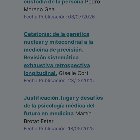
custodia de la persona
Pedro
Moreno Gea
Fecha Publicación: 08/07/2026
Catatonía: de la genética
nuclear y mitocondrial a la
medicina de precisión.
Revisión sistemática
exhaustiva retrospectiva
longitudinal.
Giselle Corti
Fecha Publicación: 23/12/2025
Justificación, lugar y desafíos
de la psicología médica del
futuro en medicina
Martín
Brotat Ester
Fecha Publicación: 18/05/2025