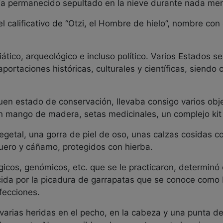
ía permanecido sepultado en la nieve durante nada me
el calificativo de “Otzi, el Hombre de hielo”, nombre co
ático, arqueológico e incluso político. Varios Estados s
aportaciones históricas, culturales y científicas, siend
n estado de conservación, llevaba consigo varios obje
on mango de madera, setas medicinales, un complejo kit
egetal, una gorra de piel de oso, unas calzas cosidas c
uero y cáñamo, protegidos con hierba.
ógicos, genómicos, etc. que se le practicaron, determi
oducida por la picadura de garrapatas que se conoce com
afecciones.
 varias heridas en el pecho, en la cabeza y una punta d