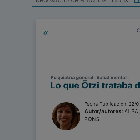
Repositorio de Artículos
|
Blogs
|
Bl
C
Psiquiatría general , Salud mental ,
Lo que Ötzi trataba 
Fecha Publicación: 22/0
Autor/autores:
ALBA
PONS