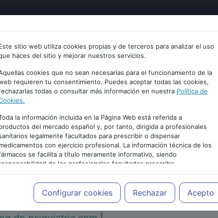
tría
Psicología
Neurociencia
Bienestar
Congreso
Este sitio web utiliza cookies propias y de terceros para analizar el uso
que haces del sitio y mejorar nuestros servicios.
Aquellas cookies que no sean necesarias para el funcionamiento de la
web requieren tu consentimiento. Puedes aceptar todas las cookies,
rechazarlas todas o consultar más información en nuestra
Política de
Cookies.
Toda la información incluida en la Página Web está referida a
productos del mercado español y, por tanto, dirigida a profesionales
sanitarios legalmente facultados para prescribir o dispensar
medicamentos con ejercicio profesional. La información técnica de los
PUBLICIDAD
fármacos se facilita a título meramente informativo, siendo
responsabilidad de los profesionales facultados prescribir
medicamentos y decidir, en cada caso concreto, el tratamiento más
adecuado a las necesidades del paciente.
Configurar cookies
Rechazar
Acepto