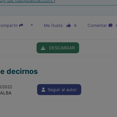
og de psiquiatria.com
|
ompartir
Me Gusta
Comentar
0
DESCARGAR
de decirnos
1/2022
Seguir al autor
 ALBA