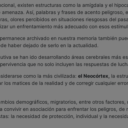
ocional, existen estructuras como la amígdala y el hip
de amenaza. Así, palabras y frases de acento peligroso,
uras, olores percibidos en situaciones riesgosas del p
tizar un enfrentamiento más adecuado con esos estímulo
 permanece archivado en nuestra memoria también pued
ede haber dejado de serlo en la actualidad.
utiva se han ido desarrollando áreas cerebrales más es
ervivencia que no solo incluyen las respuestas de lucha
iderarse como la más civilizada:
el Neocórtex,
la estr
r los matices de la realidad y de corregir cualquier erro
cambios demográficos, migratorios, entre otros factores
a convivir en asociación para enfrentar los peligros, d
s: la necesidad de protección, individual y la necesi