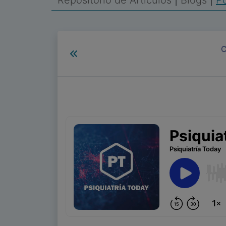
Repositorio de Artículos
|
Blogs
|
Po
C