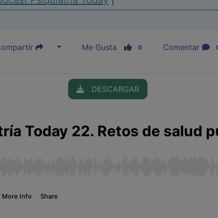
dcast Psiquiatría Today
|
ompartir
Me Gusta
Comentar
0
DESCARGAR