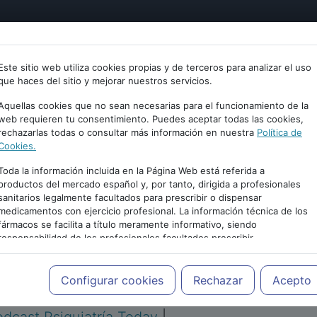
tría
Psicología
Neurociencia
Bienestar
Congreso
Este sitio web utiliza cookies propias y de terceros para analizar el uso
que haces del sitio y mejorar nuestros servicios.
Aquellas cookies que no sean necesarias para el funcionamiento de la
web requieren tu consentimiento. Puedes aceptar todas las cookies,
rechazarlas todas o consultar más información en nuestra
Política de
Cookies.
Toda la información incluida en la Página Web está referida a
productos del mercado español y, por tanto, dirigida a profesionales
sanitarios legalmente facultados para prescribir o dispensar
medicamentos con ejercicio profesional. La información técnica de los
PUBLICIDAD
fármacos se facilita a título meramente informativo, siendo
responsabilidad de los profesionales facultados prescribir
medicamentos y decidir, en cada caso concreto, el tratamiento más
adecuado a las necesidades del paciente.
Configurar cookies
Rechazar
Acepto