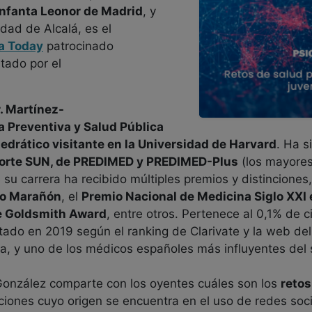
Infanta Leonor de Madrid
, y
dad de Alcalá, es el
ía Today
patrocinado
tado por el
. Martínez-
a Preventiva y Salud Pública
tedrático visitante en la Universidad de Harvard
. Ha s
ohorte SUN, de PREDIMED y PREDIMED-Plus
(los mayores
e su carrera ha recibido múltiples premios y distinciones
io Marañón
, el
Premio Nacional de Medicina Siglo XXI
e Goldsmith Award
, entre otros. Pertenece al 0,1% de 
citado en 2019 según el ranking de Clarivate y la web del
a, y uno de los médicos españoles más influyentes del s
González comparte con los oyentes cuáles son los
retos
cciones cuyo origen se encuentra en el uso de redes soci