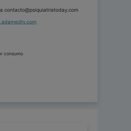
 a contacto@psiquiatriatoday.com
s.adamedtv.com
por consumo