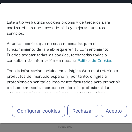
Este sitio web utiliza cookies propias y de terceros para
analizar el uso que haces del sitio y mejorar nuestros
servicios.
Aquellas cookies que no sean necesarias para el
funcionamiento de la web requieren tu consentimiento.
Puedes aceptar todas las cookies, rechazarlas todas o
consultar más información en nuestra
Política de Cookies.
Toda la información incluida en la Página Web está referida a
productos del mercado español y, por tanto, dirigida a
profesionales sanitarios legalmente facultados para prescribir
o dispensar medicamentos con ejercicio profesional. La
información técnica de los fármacos se facilita a título
meramente informativo, siendo responsabilidad de los
profesionales facultados prescribir medicamentos y decidir, en
cada caso concreto, el tratamiento más adecuado a las
Configurar cookies
Rechazar
Acepto
necesidades del paciente.
PUBLICIDAD