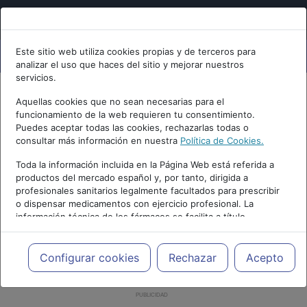
Este sitio web utiliza cookies propias y de terceros para
analizar el uso que haces del sitio y mejorar nuestros
servicios.
Aquellas cookies que no sean necesarias para el
funcionamiento de la web requieren tu consentimiento.
Puedes aceptar todas las cookies, rechazarlas todas o
consultar más información en nuestra
Política de Cookies.
Toda la información incluida en la Página Web está referida a
productos del mercado español y, por tanto, dirigida a
profesionales sanitarios legalmente facultados para prescribir
o dispensar medicamentos con ejercicio profesional. La
información técnica de los fármacos se facilita a título
meramente informativo, siendo responsabilidad de los
profesionales facultados prescribir medicamentos y decidir, en
cada caso concreto, el tratamiento más adecuado a las
Configurar cookies
Rechazar
Acepto
necesidades del paciente.
PUBLICIDAD